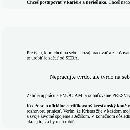
Chceš postupovať v kariére a nevieš ako.
Chceš nadob
Pre tých, ktorí chcú na sebe naozaj pracovať a zlepšovať 
to urobiť je začať od SEBA.
Nepracujte tvrdo, ale tvrdo na seb
Zahŕňa aj prácu s EMÓCIAMI a odhaľovanie PRESVEDČENÍ
Keďže som
oficiálne certifikovaný kresťanský kouč 
rozhovoru priniesť. Verím, že Kristus žije v každom 
a svoje životné spojenie s Ježišom. V konečnom dôsledk
ako aj to, čo by mali robiť.