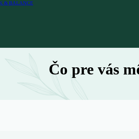
 WORK & BALANCE
Čo pre vás m