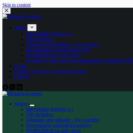
Skip to content
Služby
Individuálny koučing 1:1
TIR facilitácia
Dlhodobé sprevádzanie – life coaching
Sprevádzanie začínajúcich koučov
WORKSHOP vo vašej firme
Koučing vo vašej firme pre zamestnancov:Benefit
O mne
Články o koučingu a osobnom rozvoji
Kontakt
Služby
Individuálny koučing 1:1
TIR facilitácia
Dlhodobé sprevádzanie – life coaching
Sprevádzanie začínajúcich koučov
WORKSHOP vo vašej firme