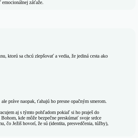
ť emocionálnej záťaže.
inu, ktorú sa chcú zlepšovať a vedia, že jediná cesta ako
 ale práve naopak, ťahajú ho presne opačným smerom.
acujem aj s týmto pohľadom pokiaľ si ho praješ do
ým Bohom, kde môže bezpečne preskúmať svoje srdce
o Ježiš hovorí, že sú (identita, presvedčenia, túžby),