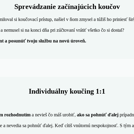
Sprevádzanie začínajúcich koučov
miloval si koučovací prístup, našiel v ňom zmysel a túžiš ho priniesť šir
a nemusel si na konci dňa pri zúčtovaní vrátiť všetko čo si dostal?
t a posunúť tvoju službu na novú úroveň.
Individuálny koučing 1:1
nym rozhodnutím
a nevieš čo máš urobiť,
ako sa pohnúť ďalej
prípadne
este a nevedia sa pohnúť ďalej. Keď cítiš vnútornú nespokojnosť. S tým a