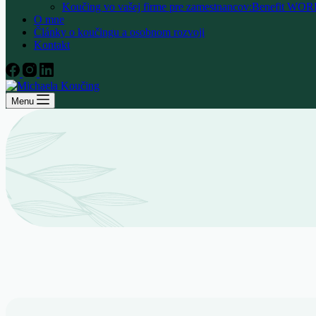
Koučing vo vašej firme pre zamestnancov:Benefit
O mne
Články o koučingu a osobnom rozvoji
Kontakt
Menu