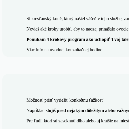
Si kresťanský kouč, ktorý našiel vášeň v tejto službe, za
Nevieš aké kroky urobiť, aby to naozaj prinášalo ovocie 
Ponúkam 4 krokový program ako uchopiť Tvoj talen
Viac info na úvodnej konzultačnej hodine.
Možnosť prísť vyriešiť konkrétnu ťažkosť.
Napríklad
stojíš pred nejakým dôležitým alebo váž
Pre ľudí, ktorí sú zaseknutí dlho alebo aj kratšie na mi