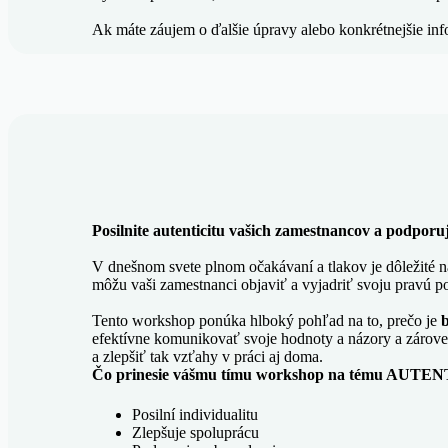
Ak máte záujem o ďalšie úpravy alebo konkrétnejšie inf
Posilnite autenticitu vašich zamestnancov a podporuj
V dnešnom svete plnom očakávaní a tlakov je dôležité n
môžu vaši zamestnanci objaviť a vyjadriť svoju pravú p
Tento workshop ponúka hlboký pohľad na to, prečo je
efektívne komunikovať svoje hodnoty a názory a zároveň s
a zlepšiť tak vzťahy v práci aj doma.
Čo prinesie vášmu tímu workshop na tému AUTE
Posilní individualitu
Zlepšuje spoluprácu