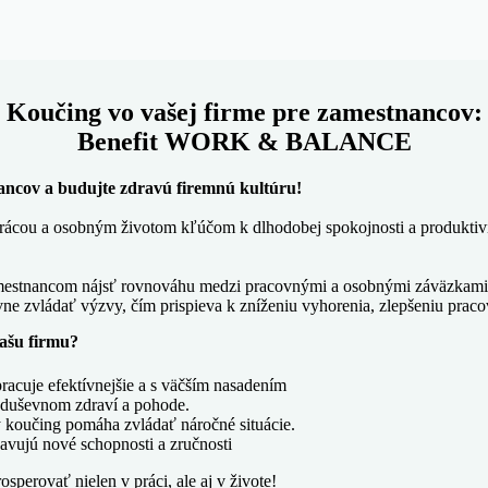
Koučing vo vašej firme pre zamestnancov:
Benefit WORK & BALANCE
nancov a budujte zdravú firemnú kultúru!
rácou a osobným životom kľúčom k dlhodobej spokojnosti a produktivi
stnancom nájsť rovnováhu medzi pracovnými a osobnými záväzkami, zl
vne zvládať výzvy, čím prispieva k zníženiu vyhorenia, zlepšeniu prac
ašu firmu?
acuje efektívnejšie a s väčším nasadením
h duševnom zdraví a pohode.
 koučing pomáha zvládať náročné situácie.
avujú nové schopnosti a zručnosti
sperovať nielen v práci, ale aj v živote!