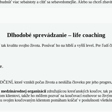
udnúť viac sebaistoty a cítiť sa sebavedomejšie. Alebo sa chceš zbavi
Dlhodobé sprevádzanie – life coaching
tak kvalitu svojho života. Posúvať ho na hlbší a vyšší level. Pre ľudí č
e.
, ktoré vznikli počas života a neslúžia človeku pre jeho progres,
v medzinárodnej organizácii
združujúcou kresťanských koučov, tak pr
mojom klientovi, takže ho môžem pozvať na koučovací rozhovor so živ
u svojim koučovaným klientom pomáham kráčať v poslušnosti všetkému, č