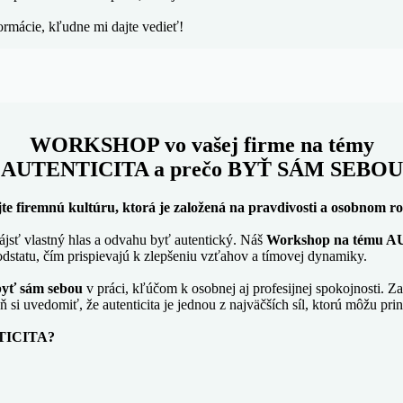
ormácie, kľudne mi dajte vedieť!
WORKSHOP vo vašej firme na témy
AUTENTICITA a prečo BYŤ SÁM SEBOU
te firemnú kultúru, ktorá je založená na pravdivosti a osobnom ro
ájsť vlastný hlas a odvahu byť autentický. Náš
Workshop na tému 
odstatu, čím prispievajú k zlepšeniu vzťahov a tímovej dynamiky.
byť sám sebou
v práci, kľúčom k osobnej aj profesijnej spokojnosti. 
i uvedomiť, že autenticita je jednou z najväčších síl, ktorú môžu prin
NTICITA?