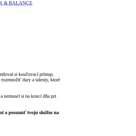
 WORK & BALANCE
miloval si koučovací prístup,
 rozmnožiť dary a talenty, ktoré
 a nemusel si na konci dňa pri
t a posunúť tvoju službu na