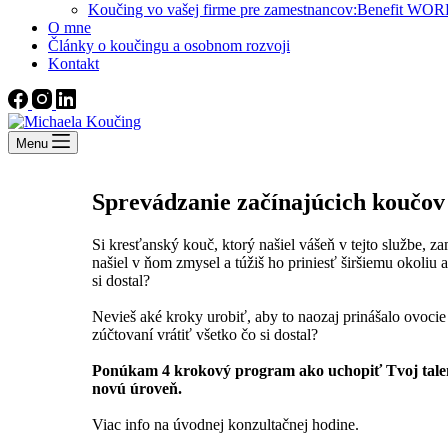
Koučing vo vašej firme pre zamestnancov:Benefit
O mne
Články o koučingu a osobnom rozvoji
Kontakt
Menu
Sprevádzanie začínajúcich koučov
Si kresťanský kouč, ktorý našiel vášeň v tejto službe, za
našiel v ňom zmysel a túžiš ho priniesť širšiemu okoliu a
si dostal?
Nevieš aké kroky urobiť, aby to naozaj prinášalo ovocie
zúčtovaní vrátiť všetko čo si dostal?
Ponúkam 4 krokový program ako uchopiť Tvoj talen
novú úroveň.
Viac info na úvodnej konzultačnej hodine.