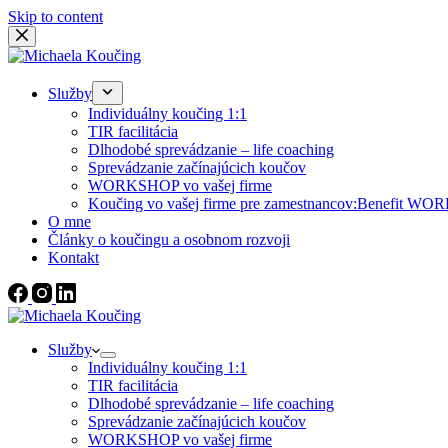
Skip to content
Služby
Individuálny koučing 1:1
TIR facilitácia
Dlhodobé sprevádzanie – life coaching
Sprevádzanie začínajúcich koučov
WORKSHOP vo vašej firme
Koučing vo vašej firme pre zamestnancov:Benefit
O mne
Články o koučingu a osobnom rozvoji
Kontakt
Služby
Individuálny koučing 1:1
TIR facilitácia
Dlhodobé sprevádzanie – life coaching
Sprevádzanie začínajúcich koučov
WORKSHOP vo vašej firme