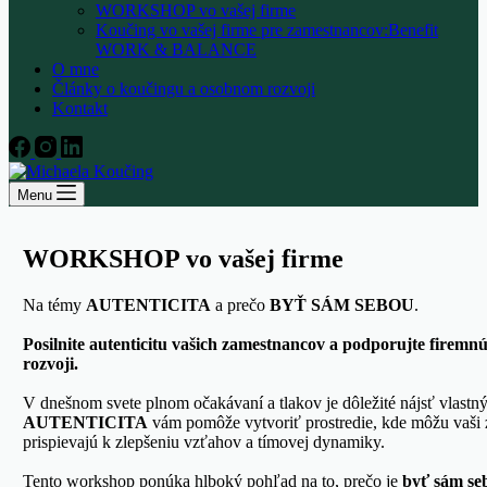
WORKSHOP vo vašej firme
Koučing vo vašej firme pre zamestnancov:Benefit
WORK & BALANCE
O mne
Články o koučingu a osobnom rozvoji
Kontakt
Menu
WORKSHOP vo vašej firme
Na témy
AUTENTICITA
a prečo
BYŤ SÁM SEBOU
.
Posilnite autenticitu vašich zamestnancov a podporujte firemn
rozvoji.
V dnešnom svete plnom očakávaní a tlakov je dôležité nájsť vlastn
AUTENTICITA
vám pomôže vytvoriť prostredie, kde môžu vaši z
prispievajú k zlepšeniu vzťahov a tímovej dynamiky.
Tento workshop ponúka hlboký pohľad na to, prečo je
byť sám se