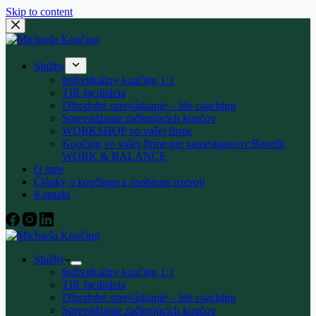
Skip to content
Služby
Individuálny koučing 1:1
TIR facilitácia
Dlhodobé sprevádzanie – life coaching
Sprevádzanie začínajúcich koučov
WORKSHOP vo vašej firme
Koučing vo vašej firme pre zamestnancov:Benefit
WORK & BALANCE
O mne
Články o koučingu a osobnom rozvoji
Kontakt
Služby
Individuálny koučing 1:1
TIR facilitácia
Dlhodobé sprevádzanie – life coaching
Sprevádzanie začínajúcich koučov