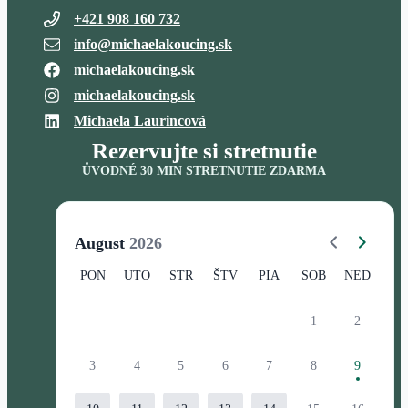
+421 908 160 732
info@michaelakoucing.sk
michaelakoucing.sk
michaelakoucing.sk
Michaela Laurincová
Rezervujte si stretnutie
ŮVODNÉ 30 MIN STRETNUTIE ZDARMA
August
2026
PON
UTO
STR
ŠTV
PIA
SOB
NED
1
2
3
4
5
6
7
8
9